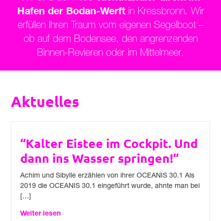
Hafen der Bodan-Werft
in Kressbronn. Wir
erfüllen Ihren Traum vom eigenen Segelboot –
ob auf dem Bodensee, den angrenzenden
Binnen-Revieren oder im Mittelmeer.
Aktuelles
“Kalter Eistee im Cockpit. Und
dann ins Wasser springen!“
Achim und Sibylle erzählen von ihrer OCEANIS 30.1 Als
2019 die OCEANIS 30.1 eingeführt wurde, ahnte man bei
[…]
Weiter lesen