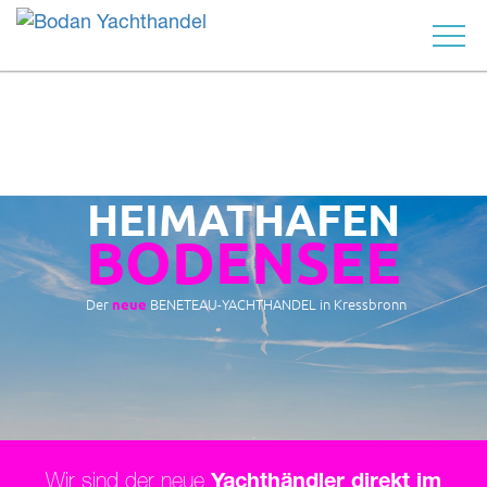
HEIMATHAFEN
BODENSEE
 YACHT
Der
BENETEAU-YACHTHANDEL in Kressbronn
neue
Wir sind der neue
Yachthändler direkt im